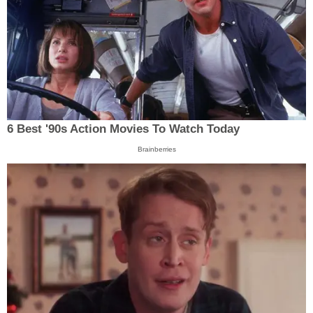
6 Best '90s Action Movies To Watch Today
Brainberries