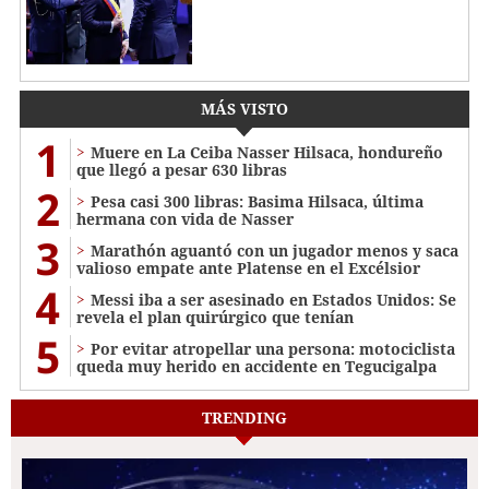
MÁS VISTO
1
Muere en La Ceiba Nasser Hilsaca, hondureño
que llegó a pesar 630 libras
2
Pesa casi 300 libras: Basima Hilsaca, última
hermana con vida de Nasser
3
Marathón aguantó con un jugador menos y saca
valioso empate ante Platense en el Excélsior
4
Messi iba a ser asesinado en Estados Unidos: Se
revela el plan quirúrgico que tenían
5
Por evitar atropellar una persona: motociclista
queda muy herido en accidente en Tegucigalpa
TRENDING