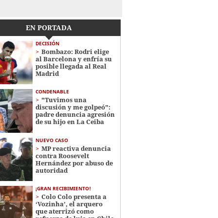
EN PORTADA
DECISIÓN
Bombazo: Rodri elige
al Barcelona y enfría su
posible llegada al Real
Madrid
CONDENABLE
"Tuvimos una
discusión y me golpeó":
padre denuncia agresión
de su hijo en La Ceiba
NUEVO CASO
MP reactiva denuncia
contra Roosevelt
Hernández por abuso de
autoridad
¡GRAN RECIBIMIENTO!
Colo Colo presenta a
‘Vozinha’, el arquero
que aterrizó como