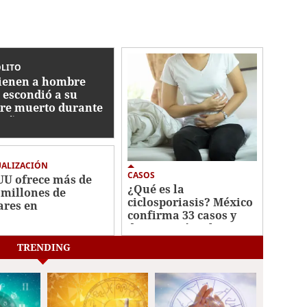
ÓLITO
ienen a hombre
 escondió a su
re muerto durante
 años en un
gelador
UALIZACIÓN
CASOS
UU ofrece más de
¿Qué es la
 millones de
ciclosporiasis? México
ares en
confirma 33 casos y
ompensas por
descarta vínculo con
ecillas de Cártel
brote en EEUU
isco
TRENDING