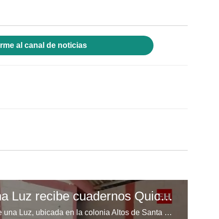
rme al canal de noticias
Escuela Enciende una Luz recibe cuadernos Quick, gracias a la Maratón del Saber
Los niños de la escuela Enciende una Luz, ubicada en la colonia Altos de Santa Rosa, al sur de Tegucigalpa, recibieron cuadernos Quick como parte de la Campaña Maratón del Saber.