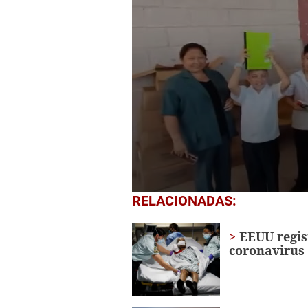
0
RELACIONADAS:
seconds
of
1
EEUU regis
minute,
coronavirus 
56
seconds
Volume
0%