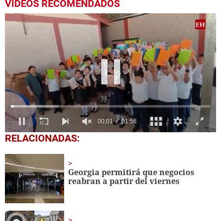
VIDEOS RECOMENDADOS
0
RELACIONADAS:
seconds
of
1
minute,
Georgia permitirá que negocios
56
reabran a partir del viernes
seconds