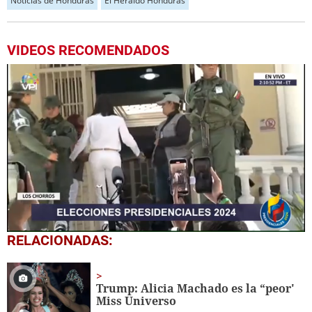
Noticias de Honduras
El Heraldo Honduras
VIDEOS RECOMENDADOS
0
RELACIONADAS:
seconds
of
44
seconds
Trump: Alicia Machado es la “peor'
Miss Universo