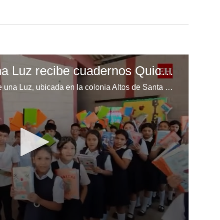
Escuela Enciende una Luz recibe cuadernos Quick, gracias a la Maratón del Saber
Los niños de la escuela Enciende una Luz, ubicada en la colonia Altos de Santa Rosa, al sur de Tegucigalpa, recibieron cuadernos Quick como parte de la Campaña Maratón del Saber.