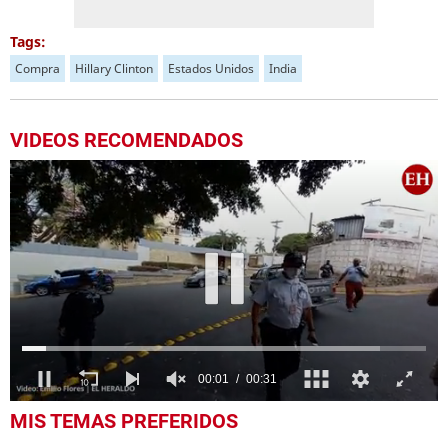
Tags:
Compra
Hillary Clinton
Estados Unidos
India
VIDEOS RECOMENDADOS
0
MIS TEMAS PREFERIDOS
seconds
of