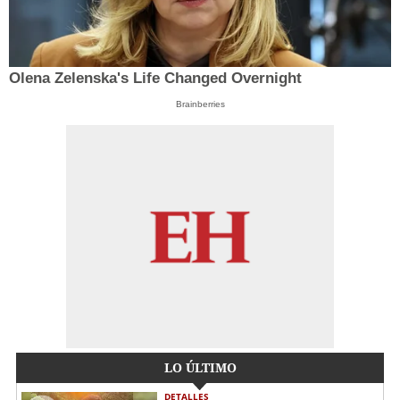
Olena Zelenska's Life Changed Overnight
Brainberries
LO ÚLTIMO
DETALLES