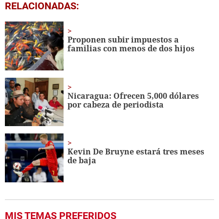
0
RELACIONADAS:
seconds
of
1
minute,
Proponen subir impuestos a
56
familias con menos de dos hijos
seconds
Nicaragua: Ofrecen 5,000 dólares
por cabeza de periodista
Kevin De Bruyne estará tres meses
de baja
MIS TEMAS PREFERIDOS