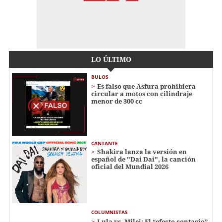
LO ÚLTIMO
BULOS
Es falso que Asfura prohibiera
circular a motos con cilindraje
menor de 300 cc
CANTANTE
Shakira lanza la versión en
español de "Dai Dai", la canción
oficial del Mundial 2026
COLUMNISTAS
Lula vs. Milei: El “efecto contagio”