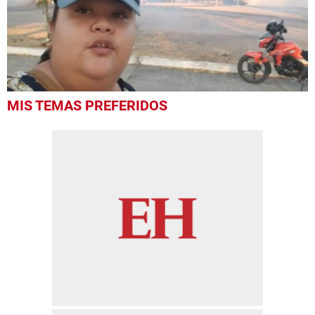
0
MIS TEMAS PREFERIDOS
seconds
of
54
seconds