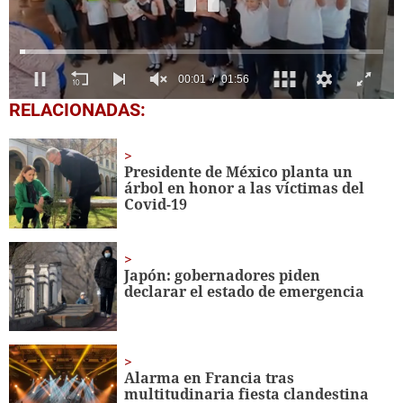
0
RELACIONADAS:
seconds
of
1
minute,
Presidente de México planta un
56
árbol en honor a las víctimas del
seconds
Covid-19
Japón: gobernadores piden
declarar el estado de emergencia
Alarma en Francia tras
multitudinaria fiesta clandestina