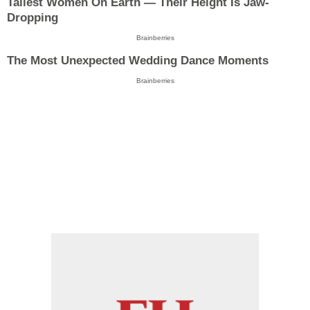
Tallest Women On Earth — Their Height Is Jaw-
Dropping
Brainberries
The Most Unexpected Wedding Dance Moments
Brainberries