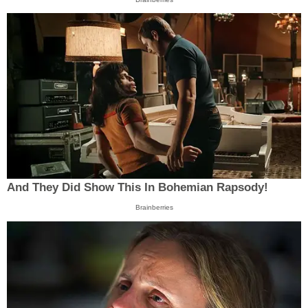
And They Did Show This In Bohemian Rapsody!
Brainberries