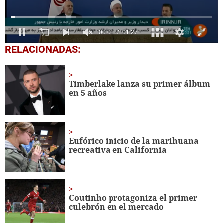
0
RELACIONADAS:
seconds
of
1
minute,
Timberlake lanza su primer álbum
27
en 5 años
seconds
Eufórico inicio de la marihuana
recreativa en California
Coutinho protagoniza el primer
culebrón en el mercado