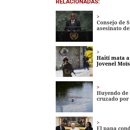
RELACIONADAS:
seconds
of
1
minute,
Consejo de S
56
asesinato de
seconds
Volume
0%
Haití mata a
Jovenel Moï
Huyendo de l
cruzado por
El papa cond