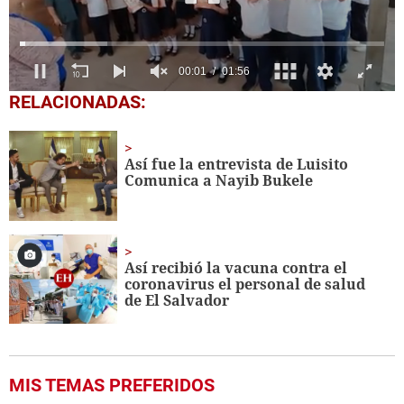
0
RELACIONADAS:
seconds
of
1
minute,
Así fue la entrevista de Luisito
56
Comunica a Nayib Bukele
seconds
Así recibió la vacuna contra el
coronavirus el personal de salud
de El Salvador
MIS TEMAS PREFERIDOS