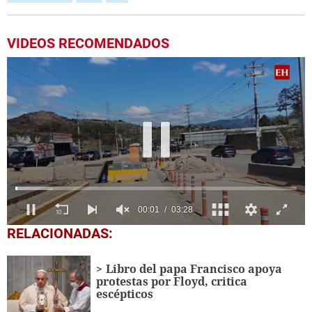
VIDEOS RECOMENDADOS
0
RELACIONADAS:
seconds
of
3
Libro del papa Francisco apoya
minutes,
protestas por Floyd, critica
28
escépticos
seconds