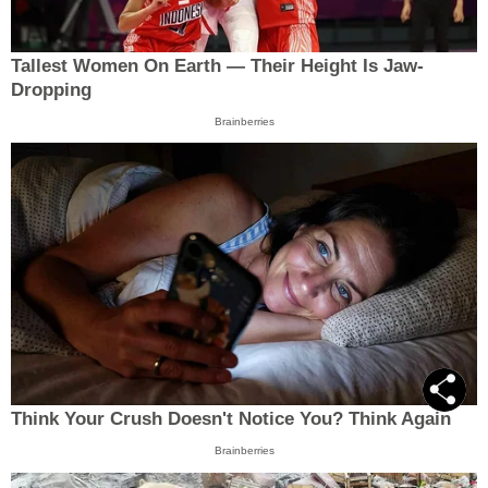
Tallest Women On Earth — Their Height Is Jaw-
Dropping
Brainberries
Think Your Crush Doesn't Notice You? Think Again
Brainberries