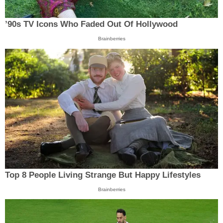
’90s TV Icons Who Faded Out Of Hollywood
Brainberries
Top 8 People Living Strange But Happy Lifestyles
Brainberries