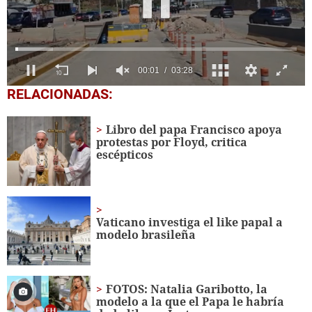
0
RELACIONADAS:
seconds
of
3
Libro del papa Francisco apoya
minutes,
protestas por Floyd, critica
28
escépticos
seconds
Vaticano investiga el like papal a
modelo brasileña
FOTOS: Natalia Garibotto, la
modelo a la que el Papa le habría