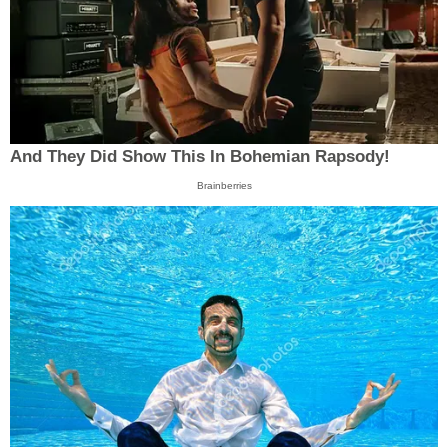
And They Did Show This In Bohemian Rapsody!
Brainberries