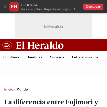
El Heraldo
×
Descargar
Noticias al instante. Disponible en Google y IOS
Lo último
Honduras
Sucesos
Entretenimiento
Inicio
·
Mundo
La diferencia entre Fujimori y