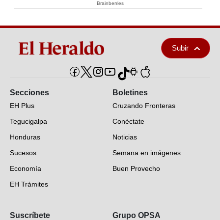
Brainberries
Subir
Secciones
Boletines
EH Plus
Cruzando Fronteras
Tegucigalpa
Conéctate
Honduras
Noticias
Sucesos
Semana en imágenes
Economía
Buen Provecho
EH Trámites
Opinión
Suscríbete
Grupo OPSA
EH Verifica