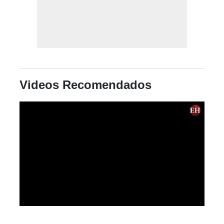
Videos Recomendados
0
seconds