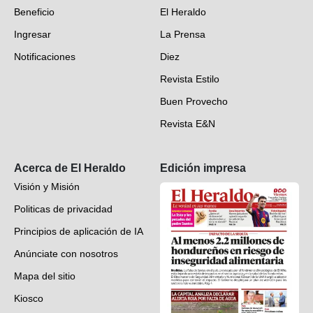
Beneficio
El Heraldo
Fotogalerías
Ingresar
La Prensa
Deportes
Notificaciones
Diez
Videos
Revista Estilo
Hondureños en el mundo
Buen Provecho
Revista E&N
Suscripción
Acerca de El Heraldo
Edición impresa
Visión y Misión
Politicas de privacidad
Principios de aplicación de IA
Anúnciate con nosotros
Mapa del sitio
Kiosco