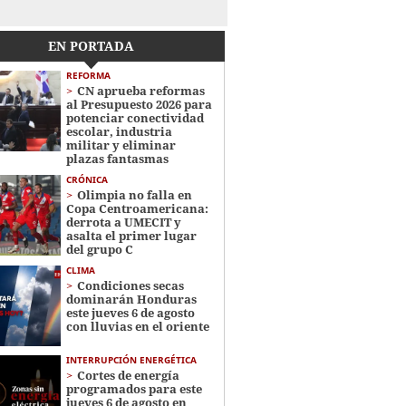
EN PORTADA
REFORMA
CN aprueba reformas
al Presupuesto 2026 para
potenciar conectividad
escolar, industria
militar y eliminar
plazas fantasmas
CRÓNICA
Olimpia no falla en
Copa Centroamericana:
derrota a UMECIT y
asalta el primer lugar
del grupo C
CLIMA
Condiciones secas
dominarán Honduras
este jueves 6 de agosto
con lluvias en el oriente
INTERRUPCIÓN ENERGÉTICA
Cortes de energía
programados para este
jueves 6 de agosto en