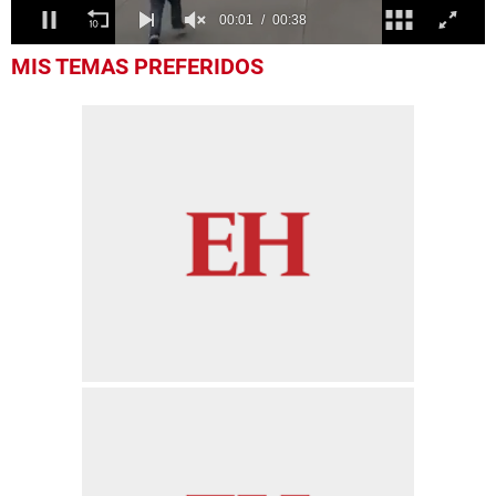
0
MIS TEMAS PREFERIDOS
seconds
of
38
seconds