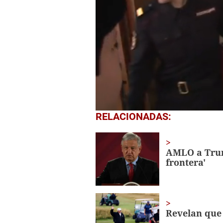
0
RELACIONADAS:
seconds
of
1
minute,
AMLO a Trum
20
frontera'
seconds
Volume
0%
Revelan que