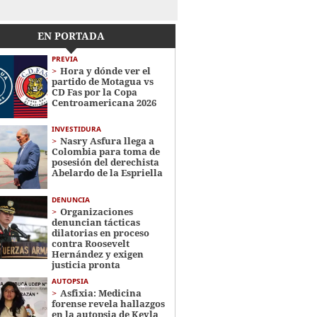
EN PORTADA
PREVIA
Hora y dónde ver el
partido de Motagua vs
CD Fas por la Copa
Centroamericana 2026
INVESTIDURA
Nasry Asfura llega a
Colombia para toma de
posesión del derechista
Abelardo de la Espriella
DENUNCIA
Organizaciones
denuncian tácticas
dilatorias en proceso
contra Roosevelt
Hernández y exigen
justicia pronta
AUTOPSIA
Asfixia: Medicina
forense revela hallazgos
en la autopsia de Keyla