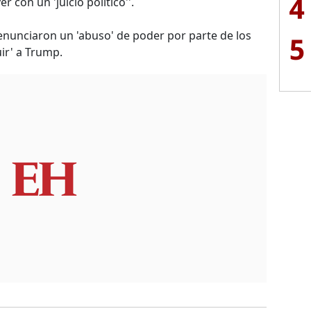
4
r con un 'juicio político''.
enunciaron un 'abuso' de poder por parte de los
5
ir' a Trump.