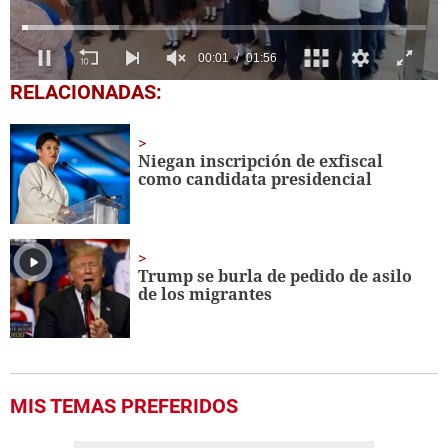
0
RELACIONADAS:
of
1
minute,
56
Niegan inscripción de exfiscal
seconds
como candidata presidencial
Trump se burla de pedido de asilo
de los migrantes
MIS TEMAS PREFERIDOS