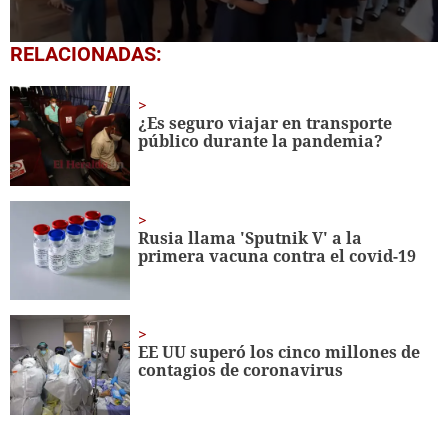
0
RELACIONADAS:
seconds
of
1
minute,
¿Es seguro viajar en transporte
56
público durante la pandemia?
seconds
Rusia llama 'Sputnik V' a la
primera vacuna contra el covid-19
EE UU superó los cinco millones de
contagios de coronavirus