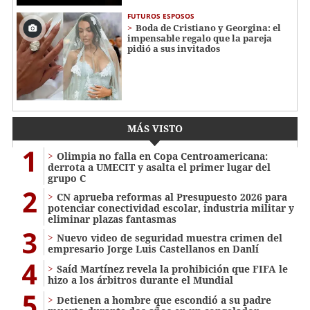
FUTUROS ESPOSOS
Boda de Cristiano y Georgina: el
impensable regalo que la pareja
pidió a sus invitados
MÁS VISTO
1
Olimpia no falla en Copa Centroamericana:
derrota a UMECIT y asalta el primer lugar del
grupo C
2
CN aprueba reformas al Presupuesto 2026 para
potenciar conectividad escolar, industria militar y
eliminar plazas fantasmas
3
Nuevo video de seguridad muestra crimen del
empresario Jorge Luis Castellanos en Danlí
4
Saíd Martínez revela la prohibición que FIFA le
hizo a los árbitros durante el Mundial
5
Detienen a hombre que escondió a su padre