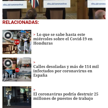
0
RELACIONADAS:
seconds
of
1
Lo que se sabe hasta este
minute,
miércoles sobre el Covid-19 en
6
Honduras
seconds
Calles desoladas y más de 114 mil
infectados por coronavirus en
España
El coronavirus podría destruir 25
millones de puestos de trabajo