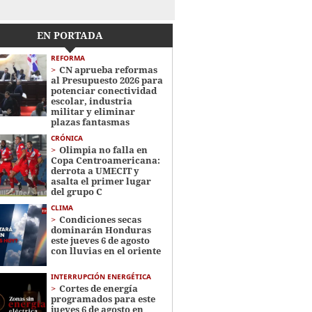
EN PORTADA
REFORMA
CN aprueba reformas
al Presupuesto 2026 para
potenciar conectividad
escolar, industria
militar y eliminar
plazas fantasmas
CRÓNICA
Olimpia no falla en
Copa Centroamericana:
derrota a UMECIT y
asalta el primer lugar
del grupo C
CLIMA
Condiciones secas
dominarán Honduras
este jueves 6 de agosto
con lluvias en el oriente
INTERRUPCIÓN ENERGÉTICA
Cortes de energía
programados para este
jueves 6 de agosto en