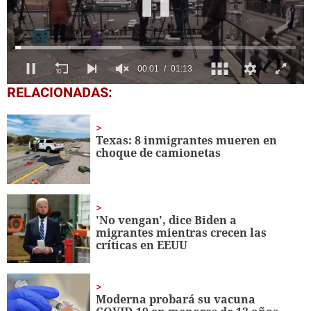
0
RELACIONADAS:
seconds
of
1
minute,
Texas: 8 inmigrantes mueren en
13
choque de camionetas
seconds
'No vengan', dice Biden a
migrantes mientras crecen las
críticas en EEUU
Moderna probará su vacuna