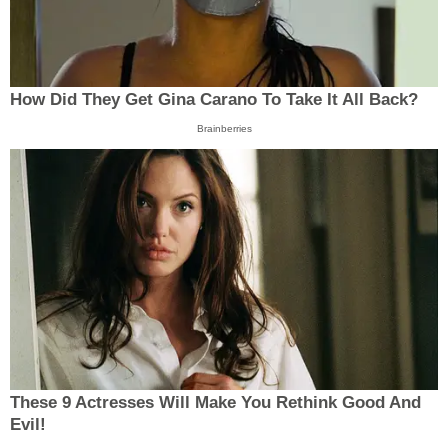
How Did They Get Gina Carano To Take It All Back?
Brainberries
These 9 Actresses Will Make You Rethink Good And
Evil!