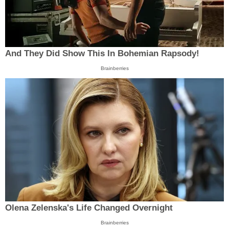
And They Did Show This In Bohemian Rapsody!
Brainberries
Olena Zelenska's Life Changed Overnight
Brainberries