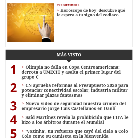
PREDICCIONES
Horóscopo de hoy: descubre qué
le espera a tu signo del zodiaco
MÁS VISTO
1
Olimpia no falla en Copa Centroamericana:
derrota a UMECIT y asalta el primer lugar del
grupo C
2
CN aprueba reformas al Presupuesto 2026 para
potenciar conectividad escolar, industria militar
y eliminar plazas fantasmas
3
Nuevo video de seguridad muestra crimen del
empresario Jorge Luis Castellanos en Danlí
4
Saíd Martínez revela la prohibición que FIFA le
hizo a los árbitros durante el Mundial
5
‘Vozinha’, un refuerzo que cayó del cielo a Colo
Colo como su camiseta en la bienvenida