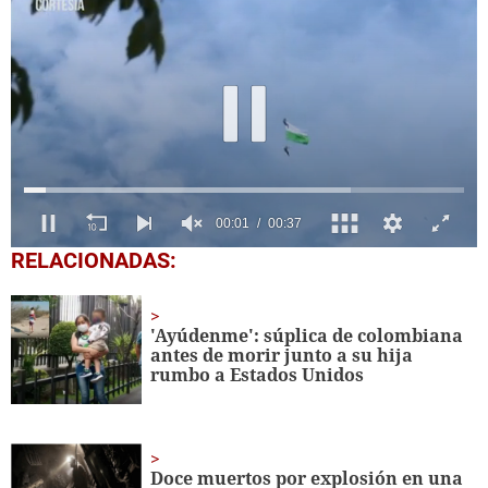
0
RELACIONADAS:
seconds
of
37
seconds
'Ayúdenme': súplica de colombiana
antes de morir junto a su hija
rumbo a Estados Unidos
Doce muertos por explosión en una