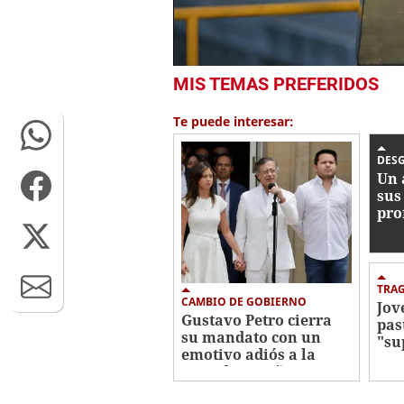
0
MIS TEMAS PREFERIDOS
seconds
of
3
Te puede interesar:
minutes,
5
seconds
Volume
DES
0%
Un 
sus
pro
tir
Tai
TRA
CAMBIO DE GOBIERNO
Jov
Gustavo Petro cierra
pas
su mandato con un
"su
emotivo adiós a la
en 
Casa de Nariño