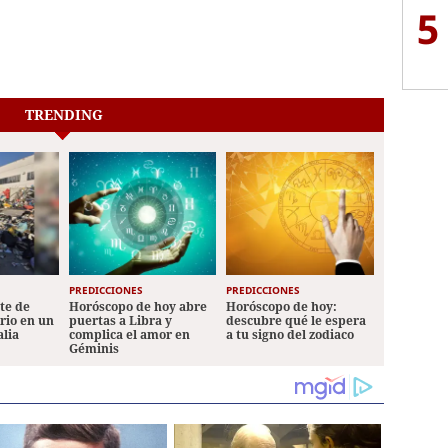
5
TRENDING
PREDICCIONES
PREDICCIONES
ete de
Horóscopo de hoy abre
Horóscopo de hoy:
ario en un
puertas a Libra y
descubre qué le espera
alia
complica el amor en
a tu signo del zodiaco
Géminis