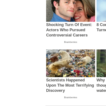
Shocking Turn Of Event:
8 Co
Actors Who Pursued
Turn
Controversial Careers
Brainberries
Scientists Happened
Why 
Upon The Most Terrifying
thou
Discovery
wate
Brainberries