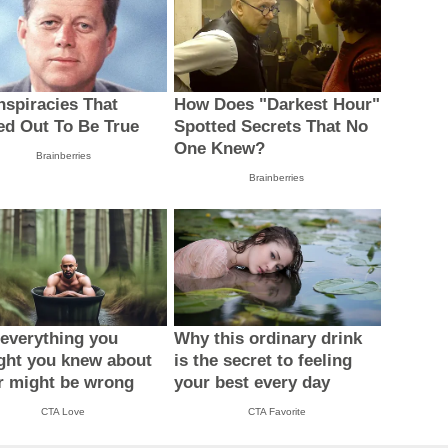
nspiracies That
How Does "Darkest Hour"
ed Out To Be True
Spotted Secrets That No
One Knew?
Brainberries
Brainberries
everything you
Why this ordinary drink
ght you knew about
is the secret to feeling
r might be wrong
your best every day
CTA Love
CTA Favorite