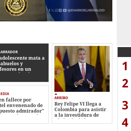
GARRADOR
adolescente mata a
1
 abuelos y
fesores en un
oteo escolar de
2
landia
GEDIA
ARRIBO
en fallece por
3
Rey Felipe VI llega a
tel envenenado de
Colombia para asistir
puesto admirador"
a la investidura de
Sao Paulo, Brasil
4
Abelardo de la
Espriella