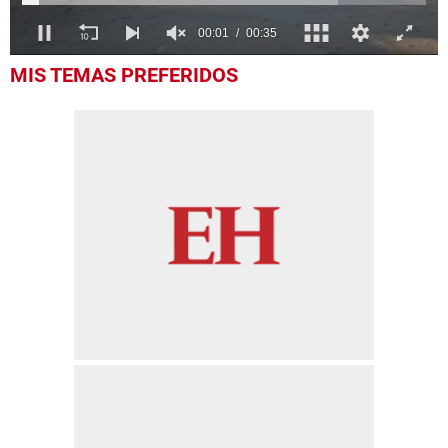
0
MIS TEMAS PREFERIDOS
seconds
of
35
seconds