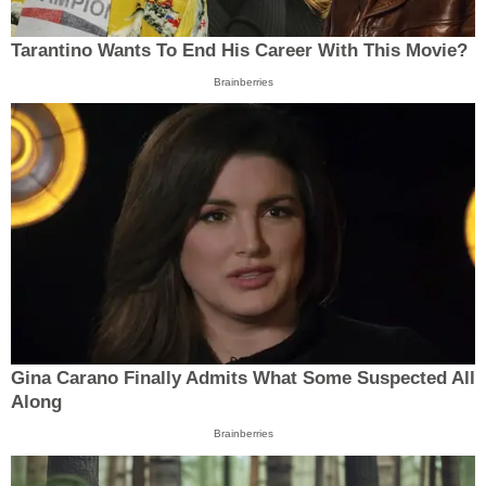
Tarantino Wants To End His Career With This Movie?
Brainberries
Gina Carano Finally Admits What Some Suspected All
Along
Brainberries