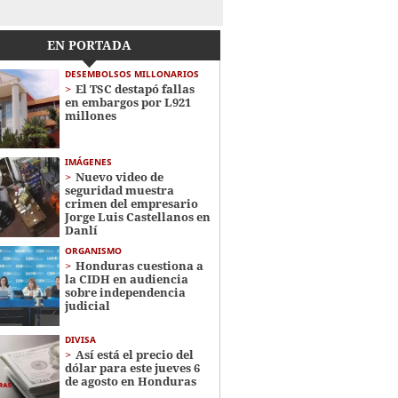
EN PORTADA
DESEMBOLSOS MILLONARIOS
El TSC destapó fallas
en embargos por L921
millones
IMÁGENES
Nuevo video de
seguridad muestra
crimen del empresario
Jorge Luis Castellanos en
Danlí
ORGANISMO
Honduras cuestiona a
la CIDH en audiencia
sobre independencia
judicial
DIVISA
Así está el precio del
dólar para este jueves 6
de agosto en Honduras