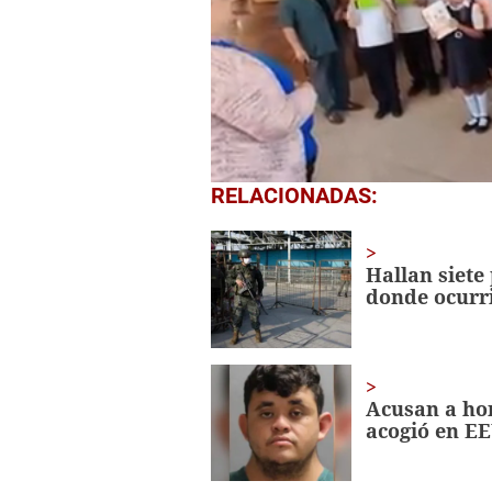
0
RELACIONADAS:
of
1
minute,
56
Hallan siete
seconds
Volume
donde ocurr
0%
Acusan a ho
acogió en E