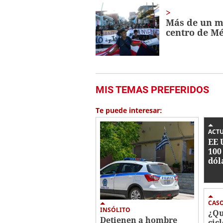
Más de un mi
centro de M
MIS TEMAS PREFERIDOS
Te puede interesar:
ACT
EE 
100
dól
rec
cab
Jal
CAS
INSÓLITO
¿Qu
Detienen a hombre
cic