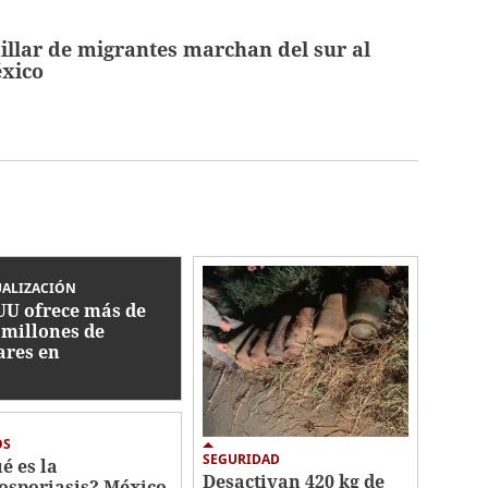
llar de migrantes marchan del sur al
éxico
UALIZACIÓN
UU ofrece más de
 millones de
ares en
ompensas por
ecillas de Cártel
isco
OS
SEGURIDAD
é es la
Desactivan 420 kg de
losporiasis? México