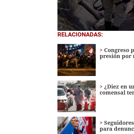
0
RELACIONADAS:
seconds
of
14
Congreso p
seconds
Volume
presión por
0%
¿Diez en u
comensal te
Seguidores
para denunc