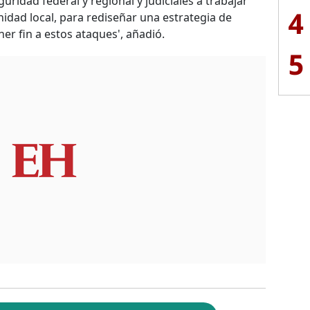
uridad federal y regional y judiciales a trabajar
4
nidad local, para rediseñar una estrategia de
r fin a estos ataques', añadió.
5