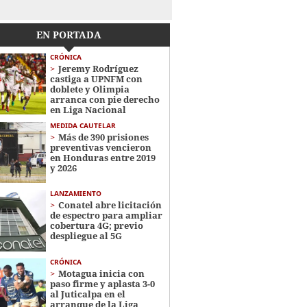
EN PORTADA
CRÓNICA
Jeremy Rodríguez
castiga a UPNFM con
doblete y Olimpia
arranca con pie derecho
en Liga Nacional
MEDIDA CAUTELAR
Más de 390 prisiones
preventivas vencieron
en Honduras entre 2019
y 2026
LANZAMIENTO
Conatel abre licitación
de espectro para ampliar
cobertura 4G; previo
despliegue al 5G
CRÓNICA
Motagua inicia con
paso firme y aplasta 3-0
al Juticalpa en el
arranque de la Liga