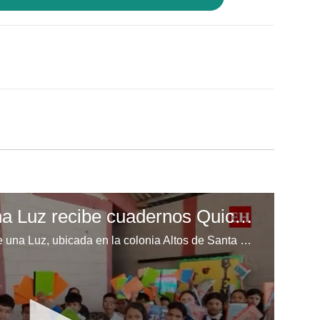
Escuela Enciende una Luz recibe cuadernos Quick, gracias a la Maratón del Saber
Los niños de la escuela Enciende una Luz, ubicada en la colonia Altos de Santa Rosa, al sur de Tegucigalpa, recibieron cuadernos Quick como parte de la Campaña Maratón del Saber.