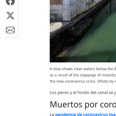
A view shows clear waters below the B
as a result of the stoppage of motorbo
the new coronavirus crisis. (Photo b
Los peces y el fondo del canal se
Muertos por cor
La
pandemia de coronavirus mató