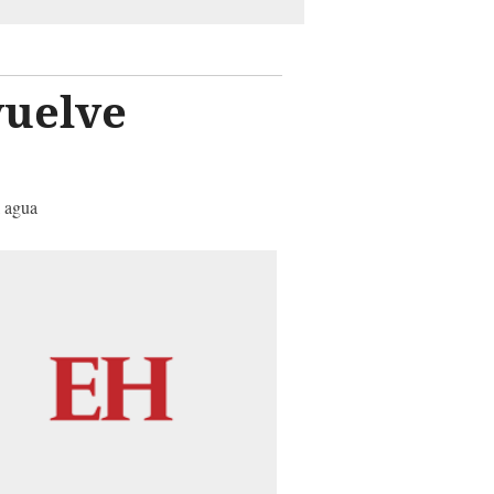
vuelve
l agua