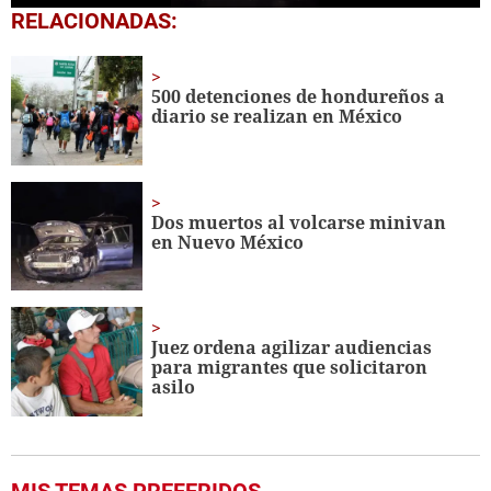
0
RELACIONADAS:
seconds
of
27
seconds
500 detenciones de hondureños a
diario se realizan en México
Dos muertos al volcarse minivan
en Nuevo México
Juez ordena agilizar audiencias
para migrantes que solicitaron
asilo