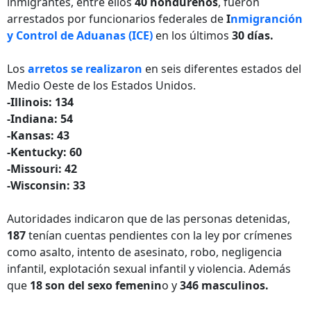
inmigrantes, entre ellos
40 hondureños
, fueron
arrestados por funcionarios federales de
I
nmigranción
y Control de Aduanas (ICE)
en los últimos
30 días.
Los
arretos se realizaron
en seis diferentes estados del
Medio Oeste de los Estados Unidos.
-Illinois: 134
-Indiana: 54
-Kansas: 43
-Kentucky: 60
-Missouri: 42
-Wisconsin: 33
Autoridades indicaron que de las personas detenidas,
187
tenían cuentas pendientes con la ley por crímenes
como asalto, intento de asesinato, robo, negligencia
infantil, explotación sexual infantil y violencia. Además
que
18 son del sexo femenin
o y
346 masculinos.