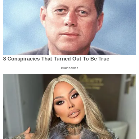
8 Conspiracies That Turned Out To Be True
Brainberries