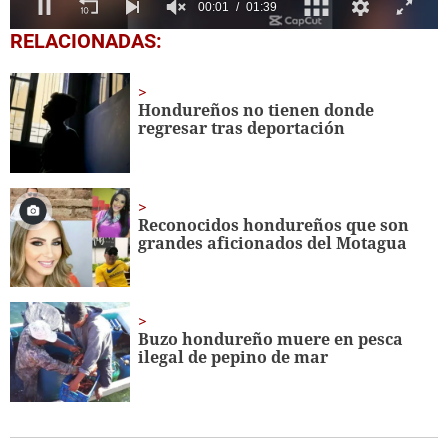
0
RELACIONADAS:
seconds
of
1
minute,
Hondureños no tienen donde
39
regresar tras deportación
seconds
Reconocidos hondure
ñ
os que son
grandes aficionados del Motagua
Buzo hondureño muere en pesca
ilegal de pepino de mar