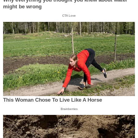
might be wrong
CTA Love
This Woman Chose To Live Like A Horse
Brainberries