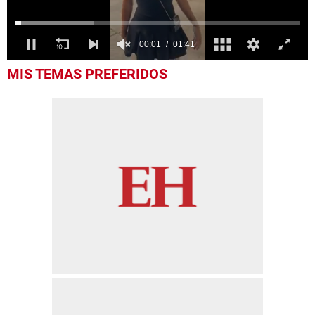
0
MIS TEMAS PREFERIDOS
seconds
of
1
minute,
41
seconds