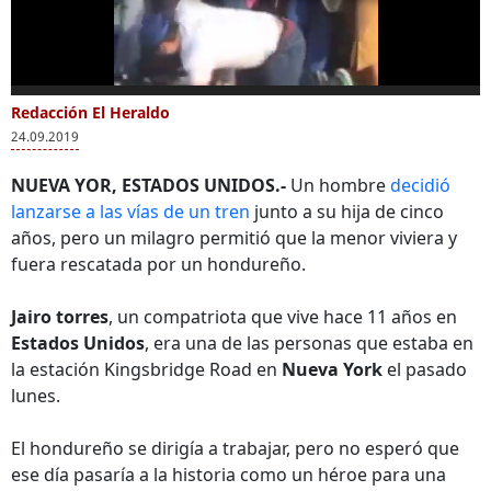
0
of
Redacción El Heraldo
Más Videos
36
24.09.2019
seconds
NUEVA YOR, ESTADOS UNIDOS.-
Un hombre
decidió
lanzarse a las vías de un tren
junto a su hija de cinco
años, pero un milagro permitió que la menor viviera y
Capturan
Hombre salva la vida
Barb
fuera rescatada por un hondureño.
extraditable
de niño que cayó en
lanza
hondureño Jairo Aly
las vías del tren
vías 
Jairo torres
, un compatriota que vive hace 11 años en
Arias Mejía pedido
Méxi
por EEUU
Estados Unidos
, era una de las personas que estaba en
la estación Kingsbridge Road en
Nueva York
el pasado
lunes.
El hondureño se dirigía a trabajar, pero no esperó que
ese día pasaría a la historia como un héroe para una