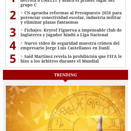
derrota a UMECIT y asalta el primer lugar del
grupo C
2
CN aprueba reformas al Presupuesto 2026 para
potenciar conectividad escolar, industria militar
y eliminar plazas fantasmas
3
Fichajes: Keyrol Figueroa a impensable club de
Inglaterra y jugador hindú a Liga Nacional
4
Nuevo video de seguridad muestra crimen del
empresario Jorge Luis Castellanos en Danlí
5
Saíd Martínez revela la prohibición que FIFA le
hizo a los árbitros durante el Mundial
TRENDING