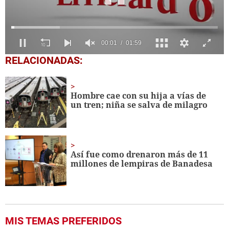
0
RELACIONADAS:
seconds
of
1
minute,
Hombre cae con su hija a vías de
59
un tren; niña se salva de milagro
seconds
Así fue como drenaron más de 11
millones de lempiras de Banadesa
MIS TEMAS PREFERIDOS