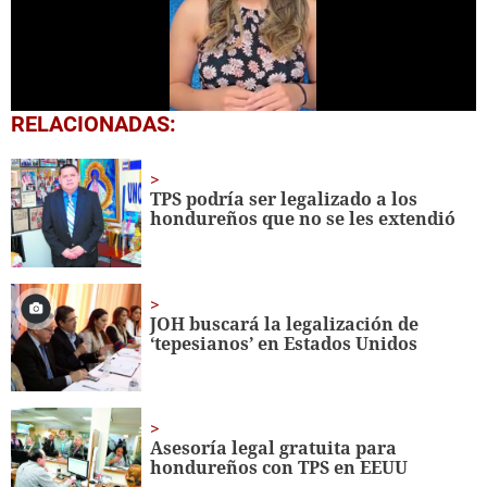
0
RELACIONADAS:
seconds
of
56
seconds
TPS podría ser legalizado a los
hondureños que no se les extendió
JOH buscará la legalización de
‘tepesianos’ en Estados Unidos
Asesoría legal gratuita para
hondureños con TPS en EEUU