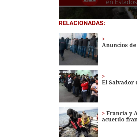
0
RELACIONADAS:
seconds
of
1
minute,
Anuncios de
59
seconds
Volume
0%
El Salvador 
Francia y 
acuerdo fran