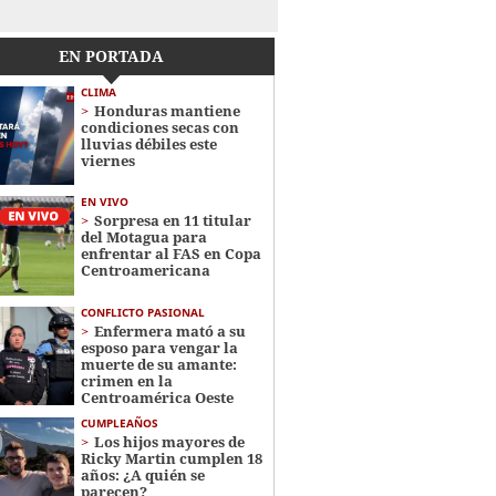
EN PORTADA
CLIMA
Honduras mantiene
condiciones secas con
lluvias débiles este
viernes
EN VIVO
Sorpresa en 11 titular
del Motagua para
enfrentar al FAS en Copa
Centroamericana
CONFLICTO PASIONAL
Enfermera mató a su
esposo para vengar la
muerte de su amante:
crimen en la
Centroamérica Oeste
CUMPLEAÑOS
Los hijos mayores de
Ricky Martin cumplen 18
años: ¿A quién se
parecen?