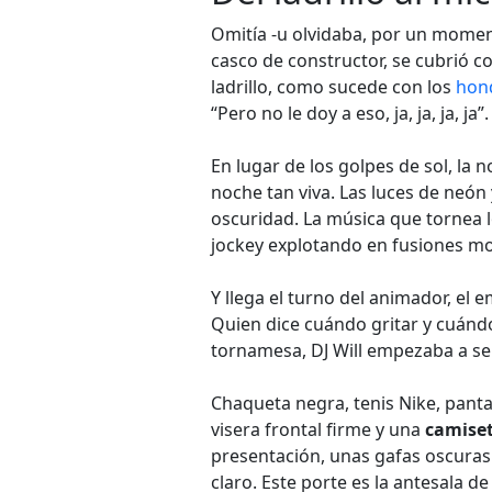
Omitía -u olvidaba, por un momen
casco de constructor, se cubrió c
ladrillo, como sucede con los
hon
“Pero no le doy a eso, ja, ja, ja, ja”.
En lugar de los golpes de sol, la n
noche tan viva. Las luces de neó
oscuridad. La música que tornea l
jockey explotando en fusiones mov
Y llega el turno del animador, el 
Quien dice cuándo gritar y cuándo 
tornamesa, DJ Will empezaba a sent
Chaqueta negra, tenis Nike, panta
visera frontal firme y una
camiset
presentación, unas gafas oscuras q
claro. Este porte es la antesala d