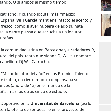
sando. O si ambos al mismo tiempo.
catracho. Y cuando locuta, más: “macizo,
n España,
Will García
mantiene intacto el acento y
 fresco, como si ayer hubiera dejado su natal
eces la gente piensa que escucha a un locutor
dureñas.
la comunidad latina en Barcelona y alrededores. Y,
ral del país, tanto que siendo DJ Will su nombre
 apellido: DJ Will Catracho.
 “Mejor locutor del año” en los Premios Talento
ste trofeo, en cierto modo, compensaba su
onces (ahora de 13) en el mundo de la
ña, más los otros cinco de estudio.
 Deportivo en la
Universitat de Barcelona
(así lo
 con la oferta de ser becario en el proyecto de