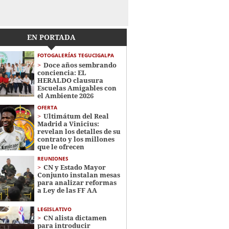
EN PORTADA
FOTOGALERÍAS TEGUCIGALPA
Doce años sembrando
conciencia: EL
HERALDO clausura
Escuelas Amigables con
el Ambiente 2026
OFERTA
Ultimátum del Real
Madrid a Vinicius:
revelan los detalles de su
contrato y los millones
que le ofrecen
REUNIONES
CN y Estado Mayor
Conjunto instalan mesas
para analizar reformas
a Ley de las FF AA
LEGISLATIVO
CN alista dictamen
para introducir