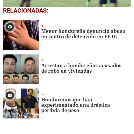
0
RELACIONADAS:
seconds
of
56
seconds
Menor hondureña denunció abuso
en centro de detención en EE UU
Arrestan a hondureños acusados
de robo en viviendas
Hondureños que han
experimentado una drástica
pérdida de peso