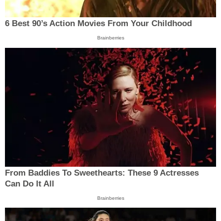
6 Best 90’s Action Movies From Your Childhood
Brainberries
From Baddies To Sweethearts: These 9 Actresses
Can Do It All
Brainberries