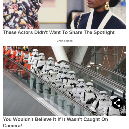
These Actors Didn't Want To Share The Spotlight
Brainberries
You Wouldn't Believe It If It Wasn't Caught On
Camera!