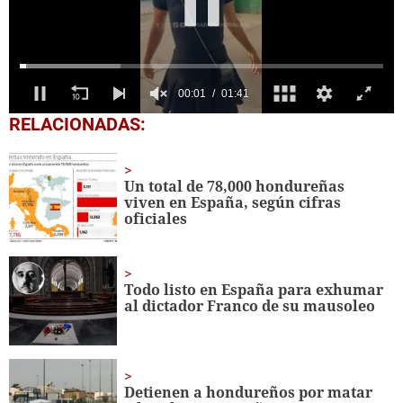
0
RELACIONADAS:
seconds
of
1
minute,
Un total de 78,000 hondureñas
41
viven en España, según cifras
seconds
oficiales
Todo listo en España para exhumar
al dictador Franco de su mausoleo
Detienen a hondureños por matar