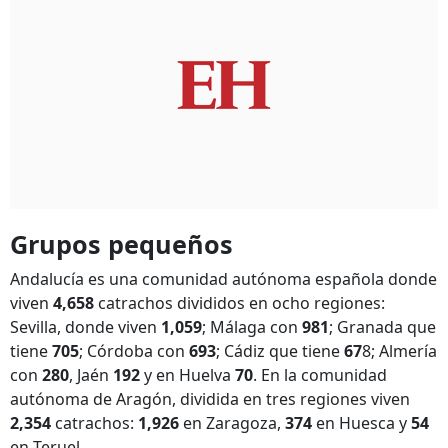
Grupos pequeños
Andalucía es una comunidad autónoma española donde
viven
4,658
catrachos divididos en ocho regiones:
Sevilla, donde viven
1,059
; Málaga con
981
; Granada que
tiene
705
; Córdoba con
693
; Cádiz que tiene
67
8; Almería
con
280
, Jaén
192
y en Huelva
70
. En la comunidad
autónoma de Aragón, dividida en tres regiones viven
2,354
catrachos:
1,926
en Zaragoza,
374
en Huesca y
54
en Teruel.