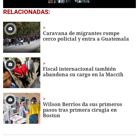
0
RELACIONADAS:
seconds
of
1
minute,
Caravana de migrantes rompe
18
cerco policial y entra a Guatemala
seconds
Fiscal internacional también
abandona su cargo en la Maccih
Wilson Berríos da sus primeros
pasos tras primera cirugía en
Boston