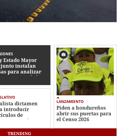
NIONES
y Estado Mayor
junto instalan
as para analizar
ormas a Ley de las
AA
SLATIVO
LANZAMIENTO
alista dictamen
Piden a hondureños
a introducir
abrir sus puertas para
cículos de
el Censo 2026
ncipios y valores en
uelas
TRENDING