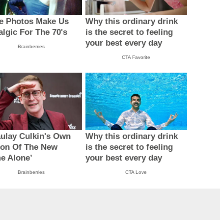
e Photos Make Us
Why this ordinary drink
algic For The 70's
is the secret to feeling
your best every day
Brainberries
CTA Favorite
ulay Culkin's Own
Why this ordinary drink
ion Of The New
is the secret to feeling
e Alone’
your best every day
Brainberries
CTA Love