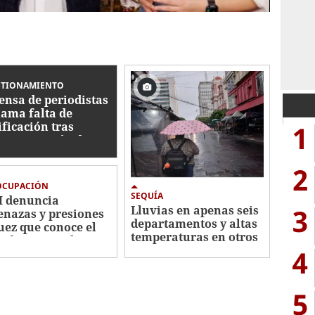
STIONAMIENTO
ensa de periodistas
lama falta de
1
ificación tras
rogramación de
iencia de Roosevelt
nández
2
OCUPACIÓN
SEQUÍA
 denuncia
3
Lluvias en apenas seis
nazas y presiones
departamentos y altas
juez que conoce el
temperaturas en otros
o de Roosevelt
este viernes en
4
nández y pide su
Honduras
tección
5