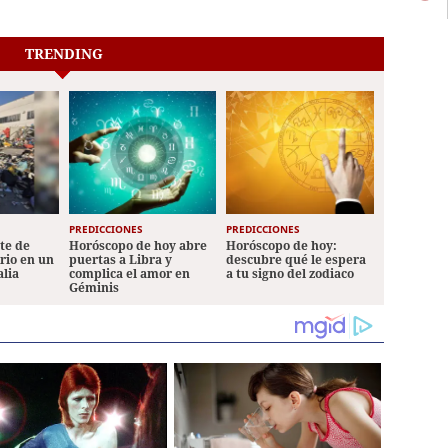
TRENDING
PREDICCIONES
PREDICCIONES
ete de
Horóscopo de hoy abre
Horóscopo de hoy:
ario en un
puertas a Libra y
descubre qué le espera
alia
complica el amor en
a tu signo del zodiaco
Géminis