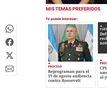
0
MIS TEMAS PREFERIDOS
seconds
of
1
Te puede interesar:
minute,
3
seconds
Volume
CUE
0%
Def
rec
not
rep
aud
Her
PRE
PROCESO
CPH
Reprograman para el
ame
19 de agosto audiencia
al 
contra Roosevelt
cas
Hernández
Her
pro