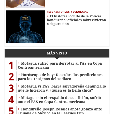
PESE A INFORMES Y DENUNCIAS
El historial oculto de la Policía
hondureña: oficiales sobrevivieron
a depuración
MÁS VISTO
1
Motagua sufrió para derrotar al FAS en Copa
Centroamericana
2
Horóscopo de hoy: Descubre las predicciones
para los 12 signos del zodiaco
3
Motagua vs FAS: barra salvadoreña denuncia lo
que le hicieron y, ¿quién es la bella chica?
4
Motagua sin el respaldo de su afición, sufrió
ante el FAS en Copa Centroamericana
5
Hondureño Joseph Rosales anota golazo ante
Tijuana de México en la Leagues Cup