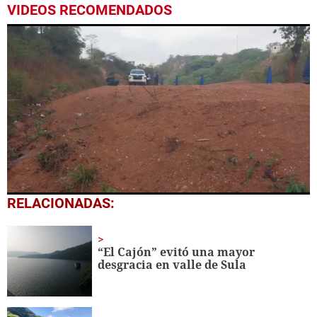
VIDEOS RECOMENDADOS
0
RELACIONADAS:
seconds
of
1
minute,
“El Cajón” evitó una mayor
28
desgracia en valle de Sula
seconds