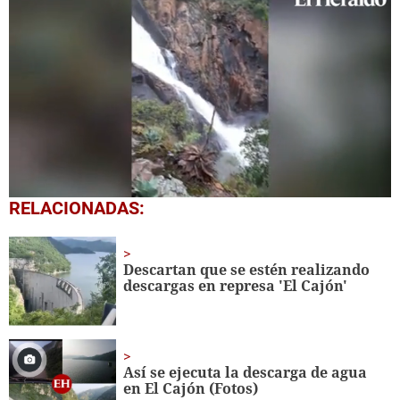
0
RELACIONADAS:
seconds
of
26
seconds
Descartan que se estén realizando
descargas en represa 'El Cajón'
Así se ejecuta la descarga de agua
en El Cajón (Fotos)