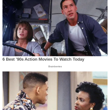
6 Best '90s Action Movies To Watch Today
Brainberries