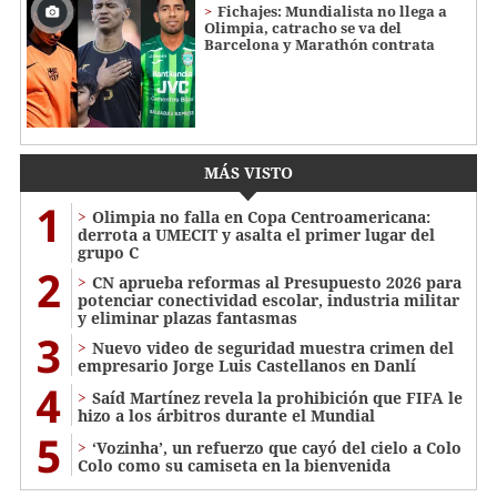
Fichajes: Mundialista no llega a
Olimpia, catracho se va del
Barcelona y Marathón contrata
MÁS VISTO
1
Olimpia no falla en Copa Centroamericana:
derrota a UMECIT y asalta el primer lugar del
grupo C
2
CN aprueba reformas al Presupuesto 2026 para
potenciar conectividad escolar, industria militar
y eliminar plazas fantasmas
3
Nuevo video de seguridad muestra crimen del
empresario Jorge Luis Castellanos en Danlí
4
Saíd Martínez revela la prohibición que FIFA le
hizo a los árbitros durante el Mundial
5
‘Vozinha’, un refuerzo que cayó del cielo a Colo
Colo como su camiseta en la bienvenida