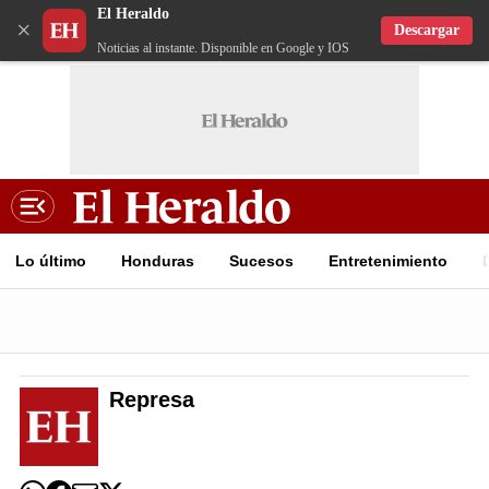
El Heraldo
×
Descargar
Noticias al instante. Disponible en Google y IOS
Lo último
Honduras
Sucesos
Entretenimiento
Represa