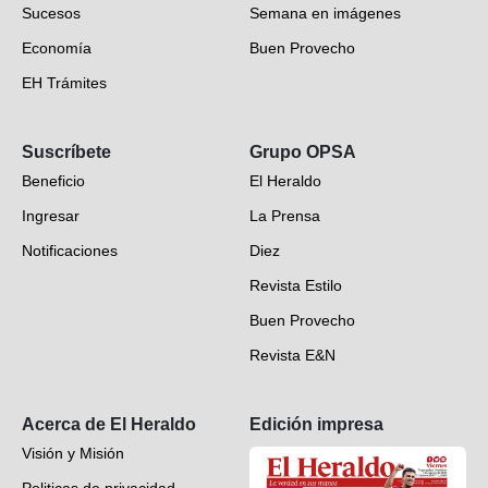
Sucesos
Semana en imágenes
Economía
Buen Provecho
EH Trámites
Opinión
Suscríbete
Grupo OPSA
EH Verifica
Beneficio
El Heraldo
Fotogalerías
Ingresar
La Prensa
Deportes
Notificaciones
Diez
Videos
Revista Estilo
Hondureños en el mundo
Buen Provecho
Revista E&N
Suscripción
Acerca de El Heraldo
Edición impresa
Visión y Misión