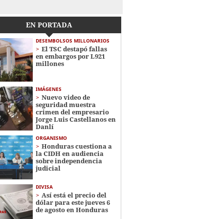
EN PORTADA
DESEMBOLSOS MILLONARIOS
El TSC destapó fallas
en embargos por L921
millones
IMÁGENES
Nuevo video de
seguridad muestra
crimen del empresario
Jorge Luis Castellanos en
Danlí
ORGANISMO
Honduras cuestiona a
la CIDH en audiencia
sobre independencia
judicial
DIVISA
Así está el precio del
dólar para este jueves 6
de agosto en Honduras