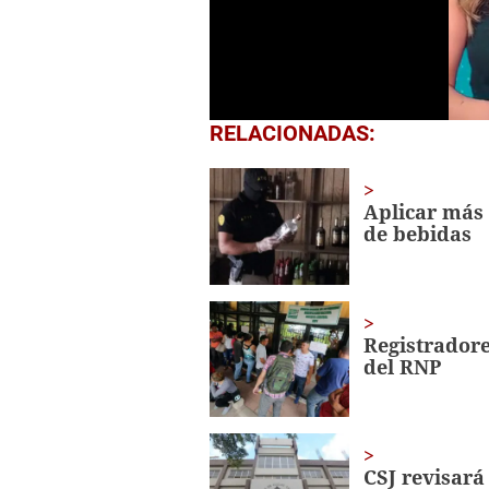
0
RELACIONADAS:
seconds
of
45
seconds
Volume
Aplicar más 
0%
de bebidas
Registradores
del RNP
CSJ revisará