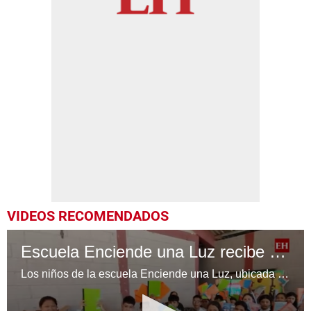
VIDEOS RECOMENDADOS
Escuela Enciende una Luz recibe cuadernos Quick, gracias a la Maratón del Saber
Los niños de la escuela Enciende una Luz, ubicada en la colonia Altos de Santa Rosa, al sur de Tegucigalpa, recibieron cuadernos Quick como parte de la Campaña Maratón del Saber.