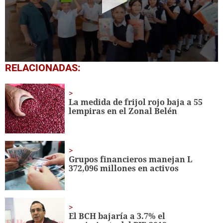
0
RELACIONADAS:
seconds
of
1
minute,
La medida de frijol rojo baja a 55
56
lempiras en el Zonal Belén
seconds
Grupos financieros manejan L
372,096 millones en activos
El BCH bajaría a 3.7% el